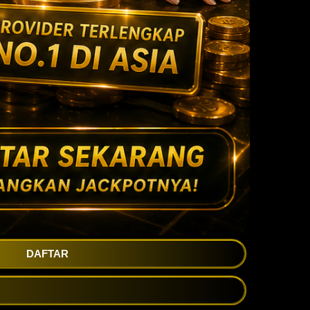
DAFTAR