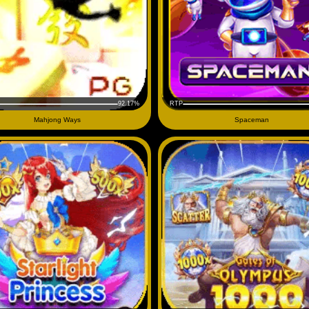
92.17%
RTP
Mahjong Ways
Spaceman