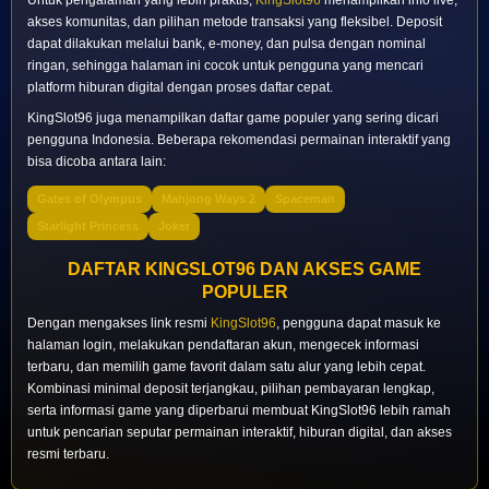
akses komunitas, dan pilihan metode transaksi yang fleksibel. Deposit
dapat dilakukan melalui bank, e-money, dan pulsa dengan nominal
ringan, sehingga halaman ini cocok untuk pengguna yang mencari
platform hiburan digital dengan proses daftar cepat.
KingSlot96 juga menampilkan daftar game populer yang sering dicari
pengguna Indonesia. Beberapa rekomendasi permainan interaktif yang
bisa dicoba antara lain:
Gates of Olympus
Mahjong Ways 2
Spaceman
Starlight Princess
Joker
DAFTAR KINGSLOT96 DAN AKSES GAME
POPULER
Dengan mengakses link resmi
KingSlot96
, pengguna dapat masuk ke
halaman login, melakukan pendaftaran akun, mengecek informasi
terbaru, dan memilih game favorit dalam satu alur yang lebih cepat.
Kombinasi minimal deposit terjangkau, pilihan pembayaran lengkap,
serta informasi game yang diperbarui membuat KingSlot96 lebih ramah
untuk pencarian seputar permainan interaktif, hiburan digital, dan akses
resmi terbaru.