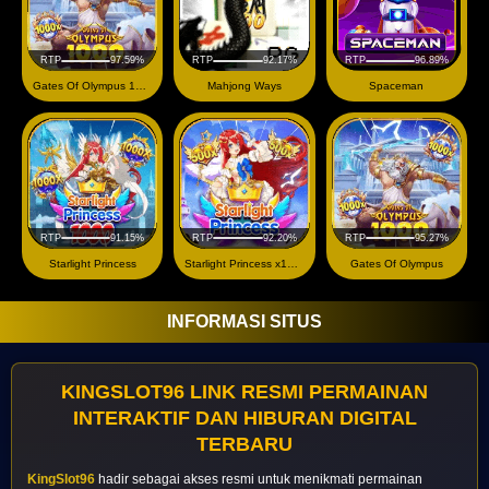
RTP
97.59%
RTP
92.17%
RTP
96.89%
Gates Of Olympus 1000
Mahjong Ways
Spaceman
RTP
91.15%
RTP
92.20%
RTP
95.27%
Starlight Princess
Starlight Princess x1000
Gates Of Olympus
INFORMASI SITUS
KINGSLOT96 LINK RESMI PERMAINAN
INTERAKTIF DAN HIBURAN DIGITAL
TERBARU
KingSlot96
hadir sebagai akses resmi untuk menikmati permainan