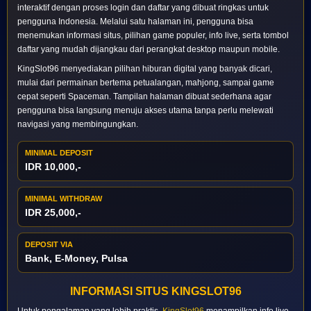
interaktif dengan proses login dan daftar yang dibuat ringkas untuk
pengguna Indonesia. Melalui satu halaman ini, pengguna bisa
menemukan informasi situs, pilihan game populer, info live, serta tombol
daftar yang mudah dijangkau dari perangkat desktop maupun mobile.
KingSlot96 menyediakan pilihan hiburan digital yang banyak dicari,
mulai dari permainan bertema petualangan, mahjong, sampai game
cepat seperti Spaceman. Tampilan halaman dibuat sederhana agar
pengguna bisa langsung menuju akses utama tanpa perlu melewati
navigasi yang membingungkan.
MINIMAL DEPOSIT
IDR 10,000,-
MINIMAL WITHDRAW
IDR 25,000,-
DEPOSIT VIA
Bank, E-Money, Pulsa
INFORMASI SITUS KINGSLOT96
Untuk pengalaman yang lebih praktis,
KingSlot96
menampilkan info live,