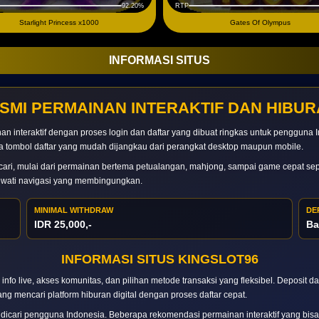
92.20%
RTP
Starlight Princess x1000
Gates Of Olympus
INFORMASI SITUS
ESMI PERMAINAN INTERAKTIF DAN HIBUR
n interaktif dengan proses login dan daftar yang dibuat ringkas untuk pengguna 
erta tombol daftar yang mudah dijangkau dari perangkat desktop maupun mobile.
dicari, mulai dari permainan bertema petualangan, mahjong, sampai game cepat s
ewati navigasi yang membingungkan.
MINIMAL WITHDRAW
DE
IDR 25,000,-
Ba
INFORMASI SITUS KINGSLOT96
nfo live, akses komunitas, dan pilihan metode transaksi yang fleksibel. Deposit 
g mencari platform hiburan digital dengan proses daftar cepat.
dicari pengguna Indonesia. Beberapa rekomendasi permainan interaktif yang bisa 