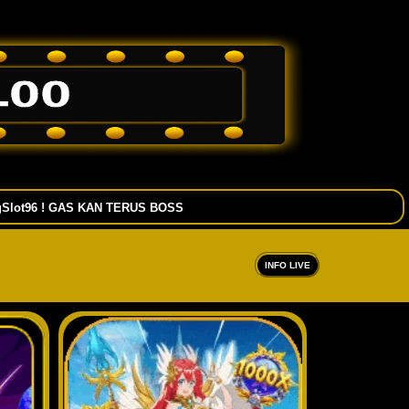
INFO LIVE