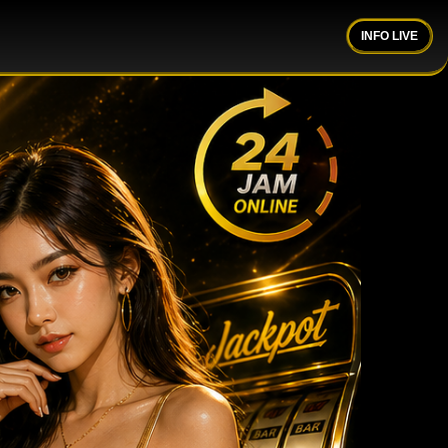
INFO LIVE