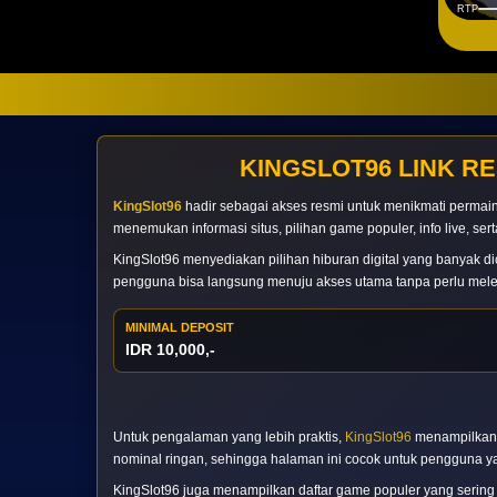
RTP
KINGSLOT96 LINK R
KingSlot96
hadir sebagai akses resmi untuk menikmati permaina
menemukan informasi situs, pilihan game populer, info live, s
KingSlot96 menyediakan pilihan hiburan digital yang banyak 
pengguna bisa langsung menuju akses utama tanpa perlu mel
MINIMAL DEPOSIT
IDR 10,000,-
Untuk pengalaman yang lebih praktis,
KingSlot96
menampilkan i
nominal ringan, sehingga halaman ini cocok untuk pengguna yan
KingSlot96 juga menampilkan daftar game populer yang sering 