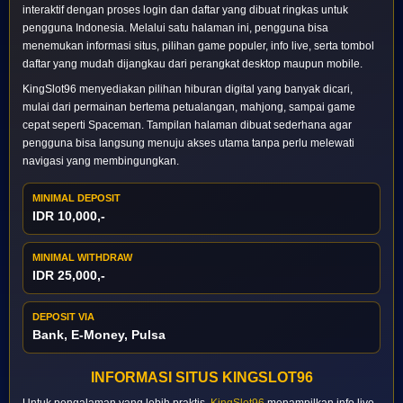
interaktif dengan proses login dan daftar yang dibuat ringkas untuk
pengguna Indonesia. Melalui satu halaman ini, pengguna bisa
menemukan informasi situs, pilihan game populer, info live, serta tombol
daftar yang mudah dijangkau dari perangkat desktop maupun mobile.
KingSlot96 menyediakan pilihan hiburan digital yang banyak dicari,
mulai dari permainan bertema petualangan, mahjong, sampai game
cepat seperti Spaceman. Tampilan halaman dibuat sederhana agar
pengguna bisa langsung menuju akses utama tanpa perlu melewati
navigasi yang membingungkan.
MINIMAL DEPOSIT
IDR 10,000,-
MINIMAL WITHDRAW
IDR 25,000,-
DEPOSIT VIA
Bank, E-Money, Pulsa
INFORMASI SITUS KINGSLOT96
Untuk pengalaman yang lebih praktis,
KingSlot96
menampilkan info live,