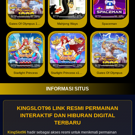
RTP
97.59%
RTP
92.17%
RTP
96.89%
Gates Of Olympus 1000
Mahjong Ways
Spaceman
RTP
91.15%
RTP
92.20%
RTP
95.27%
Starlight Princess
Starlight Princess x1000
Gates Of Olympus
INFORMASI SITUS
KINGSLOT96 LINK RESMI PERMAINAN
INTERAKTIF DAN HIBURAN DIGITAL
TERBARU
KingSlot96
hadir sebagai akses resmi untuk menikmati permainan