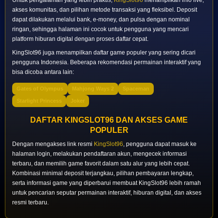
akses komunitas, dan pilihan metode transaksi yang fleksibel. Deposit
dapat dilakukan melalui bank, e-money, dan pulsa dengan nominal
ringan, sehingga halaman ini cocok untuk pengguna yang mencari
platform hiburan digital dengan proses daftar cepat.
KingSlot96 juga menampilkan daftar game populer yang sering dicari
pengguna Indonesia. Beberapa rekomendasi permainan interaktif yang
bisa dicoba antara lain:
Gates of Olympus
Mahjong Ways 2
Spaceman
Starlight Princess
Joker
DAFTAR KINGSLOT96 DAN AKSES GAME
POPULER
Dengan mengakses link resmi
KingSlot96
, pengguna dapat masuk ke
halaman login, melakukan pendaftaran akun, mengecek informasi
terbaru, dan memilih game favorit dalam satu alur yang lebih cepat.
Kombinasi minimal deposit terjangkau, pilihan pembayaran lengkap,
serta informasi game yang diperbarui membuat KingSlot96 lebih ramah
untuk pencarian seputar permainan interaktif, hiburan digital, dan akses
resmi terbaru.