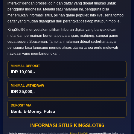
interaktif dengan proses login dan daftar yang dibuat ringkas untuk
pengguna Indonesia. Melalui satu halaman ini, pengguna bisa
menemukan informasi situs, pilihan game populer, info live, serta tombol
daftar yang mudah dijangkau dari perangkat desktop maupun mobile.
KingSlot96 menyediakan pilihan hiburan digital yang banyak dicari,
mulai dari permainan bertema petualangan, mahjong, sampai game
cepat seperti Spaceman. Tampilan halaman dibuat sederhana agar
pengguna bisa langsung menuju akses utama tanpa perlu melewati
navigasi yang membingungkan.
MINIMAL DEPOSIT
IDR 10,000,-
MINIMAL WITHDRAW
IDR 25,000,-
DEPOSIT VIA
Bank, E-Money, Pulsa
INFORMASI SITUS KINGSLOT96
Untuk pengalaman yang lebih praktis,
KingSlot96
menampilkan info live,