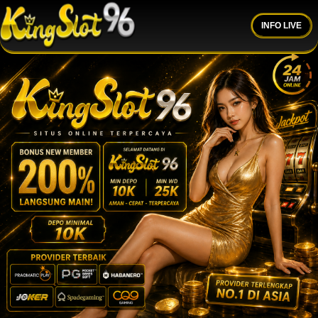
INFO LIVE