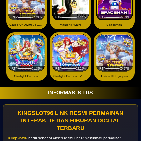
RTP
97.59%
RTP
92.17%
RTP
96.89%
Gates Of Olympus 1000
Mahjong Ways
Spaceman
RTP
91.15%
RTP
92.20%
RTP
95.27%
Starlight Princess
Starlight Princess x1000
Gates Of Olympus
INFORMASI SITUS
KINGSLOT96 LINK RESMI PERMAINAN
INTERAKTIF DAN HIBURAN DIGITAL
TERBARU
KingSlot96
hadir sebagai akses resmi untuk menikmati permainan