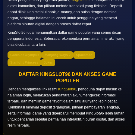
akses komunitas, dan pilihan metode transaksi yang fleksibel. Deposit
dapat dilakukan melalui bank, e-money, dan pulsa dengan nominal
ringan, sehingga halaman ini cocok untuk pengguna yang mencari
platform hiburan digital dengan proses daftar cepat.
KingSlot96 juga menampilkan daftar game populer yang sering dicari
pengguna Indonesia. Beberapa rekomendasi permainan interaktif yang
bisa dicoba antara lain:
Gates of Olympus
Mahjong Ways 2
Spaceman
Starlight Princess
Joker
DAFTAR KINGSLOT96 DAN AKSES GAME
POPULER
Dengan mengakses link resmi
KingSlot96
, pengguna dapat masuk ke
halaman login, melakukan pendaftaran akun, mengecek informasi
terbaru, dan memilih game favorit dalam satu alur yang lebih cepat.
Kombinasi minimal deposit terjangkau, pilihan pembayaran lengkap,
serta informasi game yang diperbarui membuat KingSlot96 lebih ramah
untuk pencarian seputar permainan interaktif, hiburan digital, dan akses
resmi terbaru.