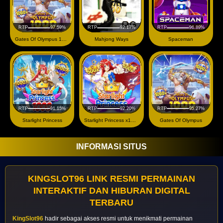
RTP
97.59%
RTP
92.17%
RTP
96.89%
Gates Of Olympus 1000
Mahjong Ways
Spaceman
RTP
91.15%
RTP
92.20%
RTP
95.27%
Starlight Princess
Starlight Princess x1000
Gates Of Olympus
INFORMASI SITUS
KINGSLOT96 LINK RESMI PERMAINAN
INTERAKTIF DAN HIBURAN DIGITAL
TERBARU
KingSlot96
hadir sebagai akses resmi untuk menikmati permainan