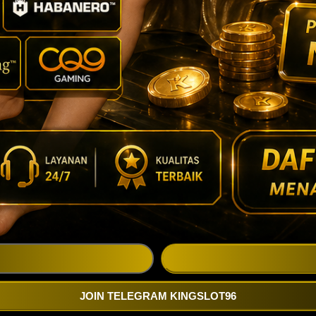
JOIN TELEGRAM KINGSLOT96