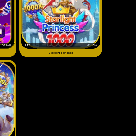
96.89%
RTP
91.15%
Starlight Princess