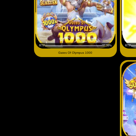
RTP
97.59%
RTP
Gates Of Olympus 1000