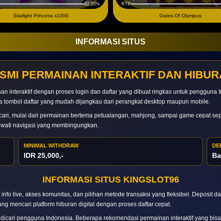
92.20%
RTP
Starlight Princess x1000
Gates Of Olympus
INFORMASI SITUS
ESMI PERMAINAN INTERAKTIF DAN HIBUR
n interaktif dengan proses login dan daftar yang dibuat ringkas untuk pengguna 
erta tombol daftar yang mudah dijangkau dari perangkat desktop maupun mobile.
dicari, mulai dari permainan bertema petualangan, mahjong, sampai game cepat s
ewati navigasi yang membingungkan.
MINIMAL WITHDRAW
DE
IDR 25,000,-
Ba
INFORMASI SITUS KINGSLOT96
nfo live, akses komunitas, dan pilihan metode transaksi yang fleksibel. Deposit 
g mencari platform hiburan digital dengan proses daftar cepat.
dicari pengguna Indonesia. Beberapa rekomendasi permainan interaktif yang bisa 