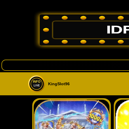
SELAMAT DATANG DI 
KingSlot96