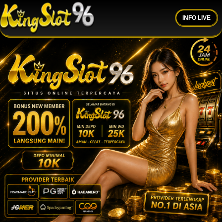
INFO LIVE