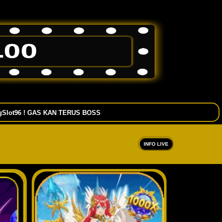
INFO LIVE