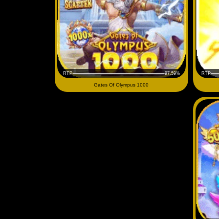
RTP
97.59%
RTP
Gates Of Olympus 1000