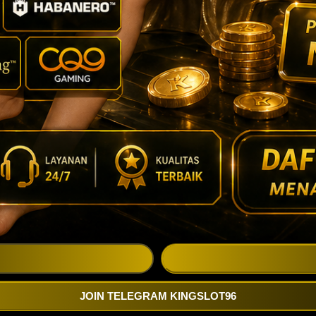
JOIN TELEGRAM KINGSLOT96