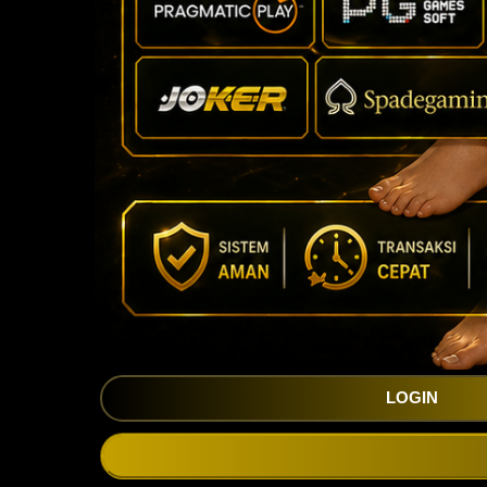
LOGIN