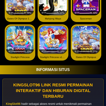
RTP
97.59%
RTP
92.17%
RTP
96.89%
Gates Of Olympus 1000
Mahjong Ways
Spaceman
RTP
91.15%
RTP
92.20%
RTP
95.27%
Starlight Princess
Starlight Princess x1000
Gates Of Olympus
INFORMASI SITUS
KINGSLOT96 LINK RESMI PERMAINAN
INTERAKTIF DAN HIBURAN DIGITAL
TERBARU
KingSlot96
hadir sebagai akses resmi untuk menikmati permainan