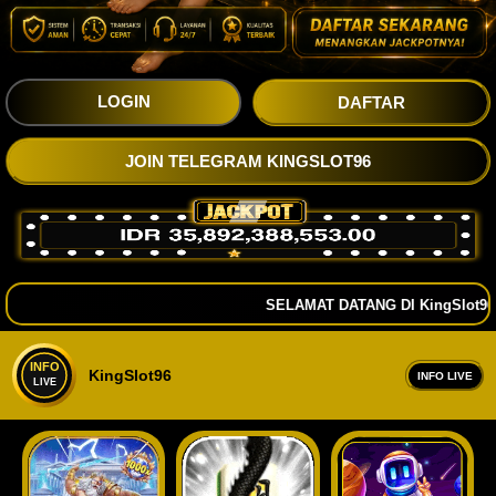
LOGIN
DAFTAR
JOIN TELEGRAM KINGSLOT96
SELAMAT DATANG DI KingSlot96 !
KingSlot96
INFO LIVE