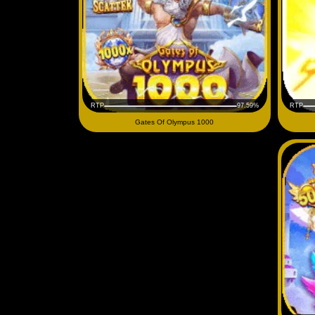
RTP
97.59%
RTP
Gates Of Olympus 1000