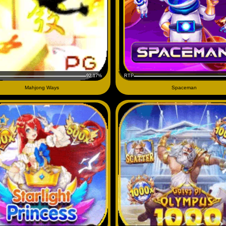
92.17%
RTP
Mahjong Ways
Spaceman