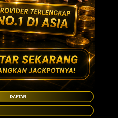
DAFTAR