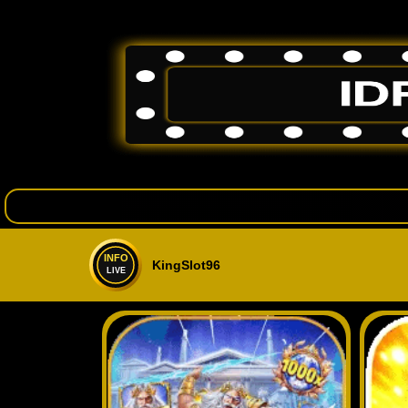
KingSlot96