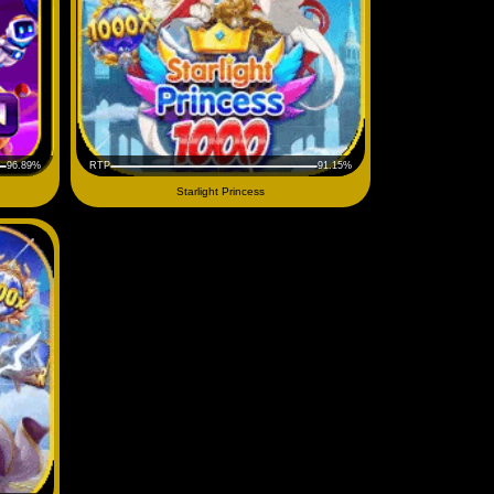
96.89%
RTP
91.15%
Starlight Princess