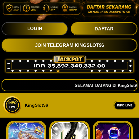
LOGIN
DAFTAR
JOIN TELEGRAM KINGSLOT96
SELAMAT DATANG DI KingSlot96 
KingSlot96
INFO LIVE