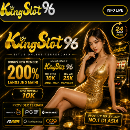
INFO LIVE