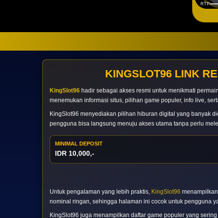
RTP
KINGSLOT96 LINK R
KingSlot96
hadir sebagai akses resmi untuk menikmati permaina
menemukan informasi situs, pilihan game populer, info live, s
KingSlot96 menyediakan pilihan hiburan digital yang banyak 
pengguna bisa langsung menuju akses utama tanpa perlu mel
MINIMAL DEPOSIT
IDR 10,000,-
Untuk pengalaman yang lebih praktis,
KingSlot96
menampilkan i
nominal ringan, sehingga halaman ini cocok untuk pengguna yan
KingSlot96 juga menampilkan daftar game populer yang sering 