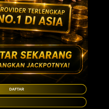
DAFTAR