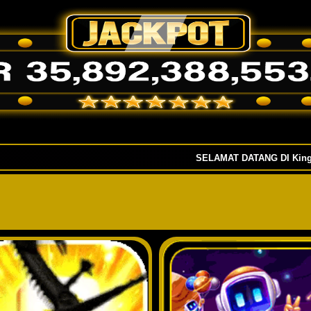
LAMAT DATANG DI KingSlot96 ! GAS KAN TERUS BOSS