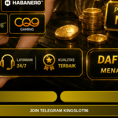
JOIN TELEGRAM KINGSLOT96