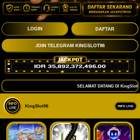
LOGIN
DAFTAR
JOIN TELEGRAM KINGSLOT96
SELAMAT DATANG DI KingSlot96 
KingSlot96
INFO LIVE