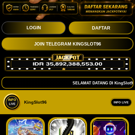
LOGIN
DAFTAR
JOIN TELEGRAM KINGSLOT96
SELAMAT DATANG DI KingSlot96 
KingSlot96
INFO LIVE