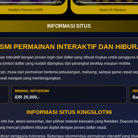
92.20%
RTP
Starlight Princess x1000
Gates Of Olympus
INFORMASI SITUS
ESMI PERMAINAN INTERAKTIF DAN HIBUR
n interaktif dengan proses login dan daftar yang dibuat ringkas untuk pengguna 
erta tombol daftar yang mudah dijangkau dari perangkat desktop maupun mobile.
dicari, mulai dari permainan bertema petualangan, mahjong, sampai game cepat s
ewati navigasi yang membingungkan.
MINIMAL WITHDRAW
DE
IDR 25,000,-
Ba
INFORMASI SITUS KINGSLOT96
nfo live, akses komunitas, dan pilihan metode transaksi yang fleksibel. Deposit 
g mencari platform hiburan digital dengan proses daftar cepat.
dicari pengguna Indonesia. Beberapa rekomendasi permainan interaktif yang bisa 