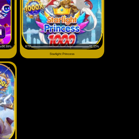
96.89%
RTP
91.15%
Starlight Princess