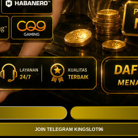
JOIN TELEGRAM KINGSLOT96