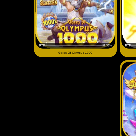
RTP
97.59%
RTP
Gates Of Olympus 1000