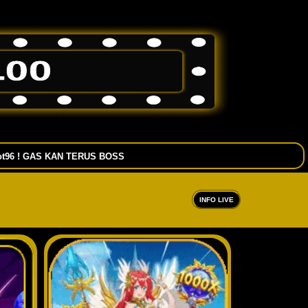
INFO LIVE