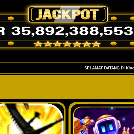
SELAMAT DATANG DI KingSlot96 ! GAS KAN TERUS BOSS