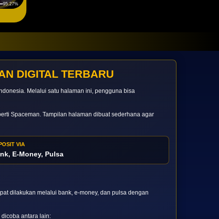
95.27%
AN DIGITAL TERBARU
Indonesia. Melalui satu halaman ini, pengguna bisa
eperti Spaceman. Tampilan halaman dibuat sederhana agar
POSIT VIA
nk, E-Money, Pulsa
dapat dilakukan melalui bank, e-money, dan pulsa dengan
dicoba antara lain: