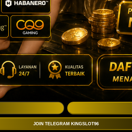
JOIN TELEGRAM KINGSLOT96