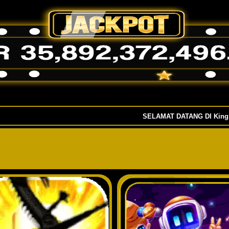
SELAMAT DATANG DI KingSlot96 ! GAS KAN TERUS BOSS