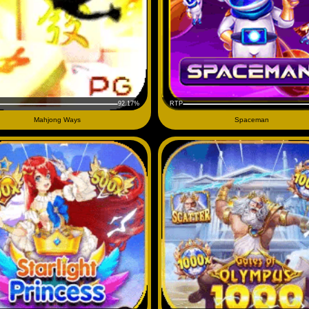
92.17%
RTP
Mahjong Ways
Spaceman