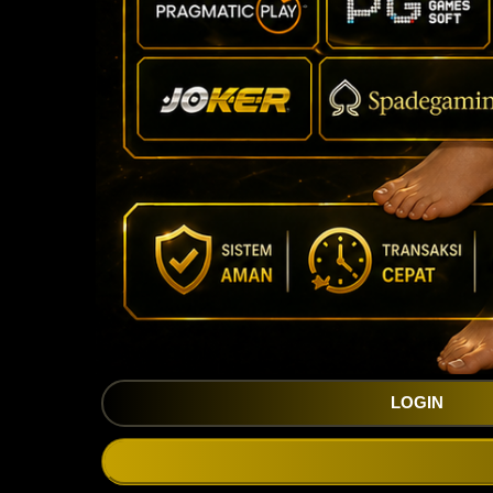
LOGIN