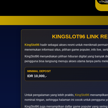
RTP
KINGSLOT96 LINK R
KingSlot96
hadir sebagai akses resmi untuk menikmati permaina
menemukan informasi situs, pilihan game populer, info live, s
KingSlot96 menyediakan pilihan hiburan digital yang banyak 
pengguna bisa langsung menuju akses utama tanpa perlu mel
MINIMAL DEPOSIT
IDR 10,000,-
Untuk pengalaman yang lebih praktis,
KingSlot96
menampilkan i
nominal ringan, sehingga halaman ini cocok untuk pengguna yan
KingSlot96 juga menampilkan daftar game populer yang sering 