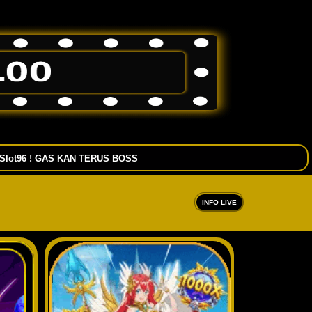
INFO LIVE