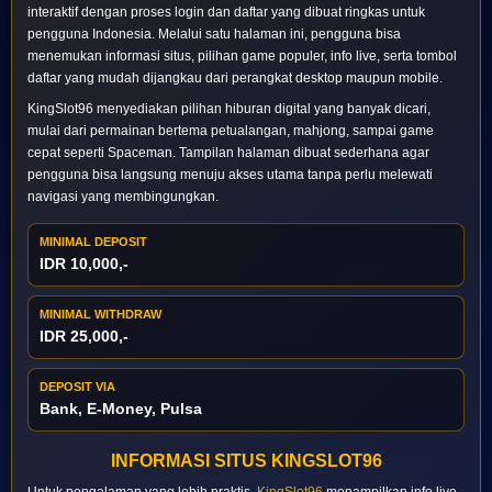
interaktif dengan proses login dan daftar yang dibuat ringkas untuk
pengguna Indonesia. Melalui satu halaman ini, pengguna bisa
menemukan informasi situs, pilihan game populer, info live, serta tombol
daftar yang mudah dijangkau dari perangkat desktop maupun mobile.
KingSlot96 menyediakan pilihan hiburan digital yang banyak dicari,
mulai dari permainan bertema petualangan, mahjong, sampai game
cepat seperti Spaceman. Tampilan halaman dibuat sederhana agar
pengguna bisa langsung menuju akses utama tanpa perlu melewati
navigasi yang membingungkan.
MINIMAL DEPOSIT
IDR 10,000,-
MINIMAL WITHDRAW
IDR 25,000,-
DEPOSIT VIA
Bank, E-Money, Pulsa
INFORMASI SITUS KINGSLOT96
Untuk pengalaman yang lebih praktis,
KingSlot96
menampilkan info live,