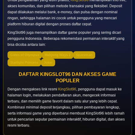
akses komunitas, dan pilihan metode transaksi yang fleksibel. Deposit
dapat dilakukan melalui bank, e-money, dan pulsa dengan nominal
ringan, sehingga halaman ini cocok untuk pengguna yang mencari
platform hiburan digital dengan proses daftar cepat.
KingSlot96 juga menampilkan daftar game populer yang sering dicari
pengguna Indonesia. Beberapa rekomendasi permainan interaktif yang
bisa dicoba antara lain:
Gates of Olympus
Mahjong Ways 2
Spaceman
Starlight Princess
Joker
DAFTAR KINGSLOT96 DAN AKSES GAME
POPULER
Dengan mengakses link resmi
KingSlot96
, pengguna dapat masuk ke
halaman login, melakukan pendaftaran akun, mengecek informasi
terbaru, dan memilih game favorit dalam satu alur yang lebih cepat.
Kombinasi minimal deposit terjangkau, pilihan pembayaran lengkap,
serta informasi game yang diperbarui membuat KingSlot96 lebih ramah
untuk pencarian seputar permainan interaktif, hiburan digital, dan akses
resmi terbaru.