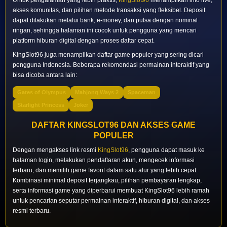
akses komunitas, dan pilihan metode transaksi yang fleksibel. Deposit
dapat dilakukan melalui bank, e-money, dan pulsa dengan nominal
ringan, sehingga halaman ini cocok untuk pengguna yang mencari
platform hiburan digital dengan proses daftar cepat.
KingSlot96 juga menampilkan daftar game populer yang sering dicari
pengguna Indonesia. Beberapa rekomendasi permainan interaktif yang
bisa dicoba antara lain:
Gates of Olympus
Mahjong Ways 2
Spaceman
Starlight Princess
Joker
DAFTAR KINGSLOT96 DAN AKSES GAME
POPULER
Dengan mengakses link resmi
KingSlot96
, pengguna dapat masuk ke
halaman login, melakukan pendaftaran akun, mengecek informasi
terbaru, dan memilih game favorit dalam satu alur yang lebih cepat.
Kombinasi minimal deposit terjangkau, pilihan pembayaran lengkap,
serta informasi game yang diperbarui membuat KingSlot96 lebih ramah
untuk pencarian seputar permainan interaktif, hiburan digital, dan akses
resmi terbaru.