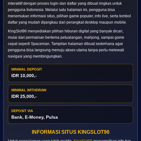
interaktif dengan proses login dan daftar yang dibuat ringkas untuk
pengguna Indonesia. Melalui satu halaman ini, pengguna bisa
menemukan informasi situs, pilihan game populer, info live, serta tombol
daftar yang mudah dijangkau dari perangkat desktop maupun mobile.
KingSlot96 menyediakan pilihan hiburan digital yang banyak dicari,
mulai dari permainan bertema petualangan, mahjong, sampai game
cepat seperti Spaceman. Tampilan halaman dibuat sederhana agar
pengguna bisa langsung menuju akses utama tanpa perlu melewati
navigasi yang membingungkan.
MINIMAL DEPOSIT
IDR 10,000,-
MINIMAL WITHDRAW
IDR 25,000,-
DEPOSIT VIA
Bank, E-Money, Pulsa
INFORMASI SITUS KINGSLOT96
Untuk pengalaman yang lebih praktis,
KingSlot96
menampilkan info live,