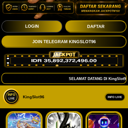
LOGIN
DAFTAR
JOIN TELEGRAM KINGSLOT96
SELAMAT DATANG DI KingSlot96 
KingSlot96
INFO LIVE