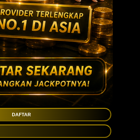
DAFTAR