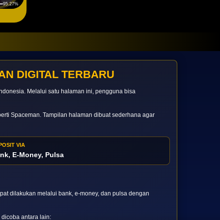
95.27%
AN DIGITAL TERBARU
Indonesia. Melalui satu halaman ini, pengguna bisa
eperti Spaceman. Tampilan halaman dibuat sederhana agar
POSIT VIA
nk, E-Money, Pulsa
dapat dilakukan melalui bank, e-money, dan pulsa dengan
dicoba antara lain: