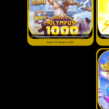
RTP
97.59%
RTP
Gates Of Olympus 1000