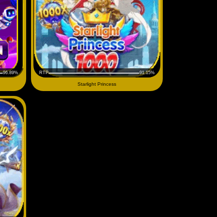
96.89%
RTP
91.15%
Starlight Princess