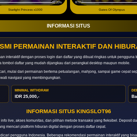
92.20%
RTP
Starlight Princess x1000
Gates Of Olympus
INFORMASI SITUS
ESMI PERMAINAN INTERAKTIF DAN HIBUR
n interaktif dengan proses login dan daftar yang dibuat ringkas untuk pengguna 
erta tombol daftar yang mudah dijangkau dari perangkat desktop maupun mobile.
dicari, mulai dari permainan bertema petualangan, mahjong, sampai game cepat s
ewati navigasi yang membingungkan.
MINIMAL WITHDRAW
DE
IDR 25,000,-
Ba
INFORMASI SITUS KINGSLOT96
nfo live, akses komunitas, dan pilihan metode transaksi yang fleksibel. Deposit 
g mencari platform hiburan digital dengan proses daftar cepat.
dicari pengguna Indonesia. Beberapa rekomendasi permainan interaktif yang bisa 