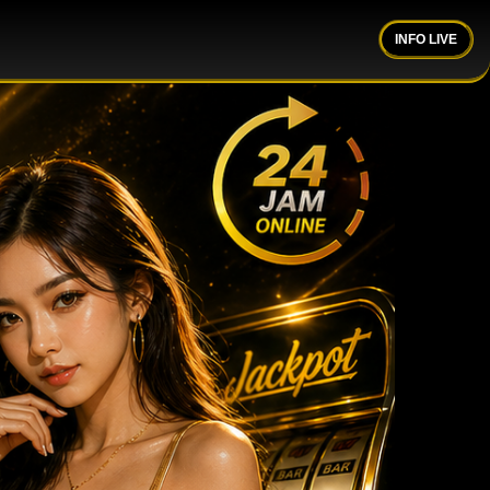
INFO LIVE