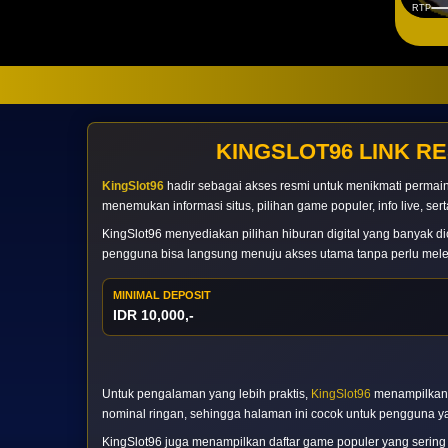
RTP
KINGSLOT96 LINK R
KingSlot96
hadir sebagai akses resmi untuk menikmati permaina
menemukan informasi situs, pilihan game populer, info live, s
KingSlot96 menyediakan pilihan hiburan digital yang banyak 
pengguna bisa langsung menuju akses utama tanpa perlu mel
MINIMAL DEPOSIT
IDR 10,000,-
Untuk pengalaman yang lebih praktis,
KingSlot96
menampilkan i
nominal ringan, sehingga halaman ini cocok untuk pengguna yan
KingSlot96 juga menampilkan daftar game populer yang sering 