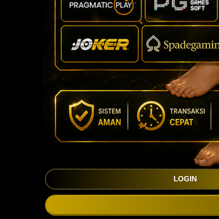
LOGIN