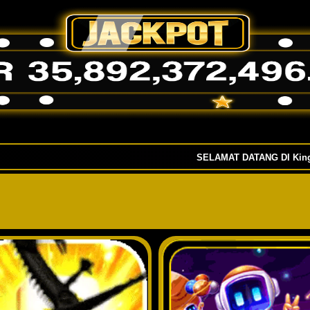
SELAMAT DATANG DI KingSlot96 ! GAS KAN TERUS BOSS