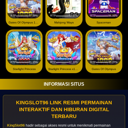
RTP
97.59%
RTP
92.17%
RTP
96.89%
Gates Of Olympus 1000
Mahjong Ways
Spaceman
RTP
91.15%
RTP
92.20%
RTP
95.27%
Starlight Princess
Starlight Princess x1000
Gates Of Olympus
INFORMASI SITUS
KINGSLOT96 LINK RESMI PERMAINAN
INTERAKTIF DAN HIBURAN DIGITAL
TERBARU
KingSlot96
hadir sebagai akses resmi untuk menikmati permainan