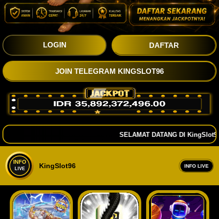
LOGIN
DAFTAR
JOIN TELEGRAM KINGSLOT96
SELAMAT DATANG DI KingSlot96 
KingSlot96
INFO LIVE