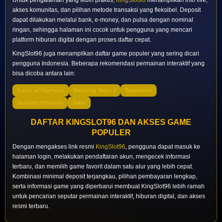
akses komunitas, dan pilihan metode transaksi yang fleksibel. Deposit
dapat dilakukan melalui bank, e-money, dan pulsa dengan nominal
ringan, sehingga halaman ini cocok untuk pengguna yang mencari
platform hiburan digital dengan proses daftar cepat.
KingSlot96 juga menampilkan daftar game populer yang sering dicari
pengguna Indonesia. Beberapa rekomendasi permainan interaktif yang
bisa dicoba antara lain:
Gates of Olympus
Mahjong Ways 2
Spaceman
Starlight Princess
Joker
DAFTAR KINGSLOT96 DAN AKSES GAME
POPULER
Dengan mengakses link resmi
KingSlot96
, pengguna dapat masuk ke
halaman login, melakukan pendaftaran akun, mengecek informasi
terbaru, dan memilih game favorit dalam satu alur yang lebih cepat.
Kombinasi minimal deposit terjangkau, pilihan pembayaran lengkap,
serta informasi game yang diperbarui membuat KingSlot96 lebih ramah
untuk pencarian seputar permainan interaktif, hiburan digital, dan akses
resmi terbaru.