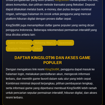
akses komunitas, dan pilihan metode transaksi yang fleksibel. Deposit
dapat dilakukan melalui bank, e-money, dan pulsa dengan nominal
ringan, sehingga halaman ini cocok untuk pengguna yang mencari
platform hiburan digital dengan proses daftar cepat.
KingSlot96 juga menampilkan daftar game populer yang sering dicari
pengguna Indonesia. Beberapa rekomendasi permainan interaktif yang
bisa dicoba antara lain:
Gates of Olympus
Mahjong Ways 2
Spaceman
Starlight Princess
Joker
DAFTAR KINGSLOT96 DAN AKSES GAME
POPULER
Dengan mengakses link resmi
KingSlot96
, pengguna dapat masuk ke
halaman login, melakukan pendaftaran akun, mengecek informasi
terbaru, dan memilih game favorit dalam satu alur yang lebih cepat.
Kombinasi minimal deposit terjangkau, pilihan pembayaran lengkap,
serta informasi game yang diperbarui membuat KingSlot96 lebih ramah
untuk pencarian seputar permainan interaktif, hiburan digital, dan akses
resmi terbaru.