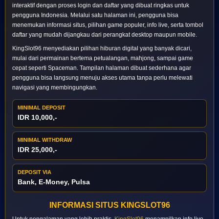
interaktif dengan proses login dan daftar yang dibuat ringkas untuk
pengguna Indonesia. Melalui satu halaman ini, pengguna bisa
menemukan informasi situs, pilihan game populer, info live, serta tombol
daftar yang mudah dijangkau dari perangkat desktop maupun mobile.
KingSlot96 menyediakan pilihan hiburan digital yang banyak dicari,
mulai dari permainan bertema petualangan, mahjong, sampai game
cepat seperti Spaceman. Tampilan halaman dibuat sederhana agar
pengguna bisa langsung menuju akses utama tanpa perlu melewati
navigasi yang membingungkan.
MINIMAL DEPOSIT
IDR 10,000,-
MINIMAL WITHDRAW
IDR 25,000,-
DEPOSIT VIA
Bank, E-Money, Pulsa
INFORMASI SITUS KINGSLOT96
Untuk pengalaman yang lebih praktis,
KingSlot96
menampilkan info live,