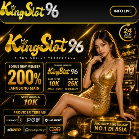
INFO LIVE