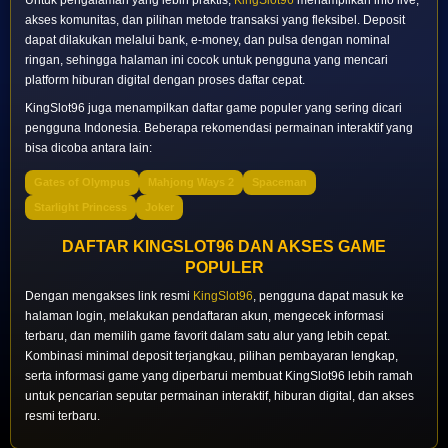
akses komunitas, dan pilihan metode transaksi yang fleksibel. Deposit
dapat dilakukan melalui bank, e-money, dan pulsa dengan nominal
ringan, sehingga halaman ini cocok untuk pengguna yang mencari
platform hiburan digital dengan proses daftar cepat.
KingSlot96 juga menampilkan daftar game populer yang sering dicari
pengguna Indonesia. Beberapa rekomendasi permainan interaktif yang
bisa dicoba antara lain:
Gates of Olympus
Mahjong Ways 2
Spaceman
Starlight Princess
Joker
DAFTAR KINGSLOT96 DAN AKSES GAME
POPULER
Dengan mengakses link resmi
KingSlot96
, pengguna dapat masuk ke
halaman login, melakukan pendaftaran akun, mengecek informasi
terbaru, dan memilih game favorit dalam satu alur yang lebih cepat.
Kombinasi minimal deposit terjangkau, pilihan pembayaran lengkap,
serta informasi game yang diperbarui membuat KingSlot96 lebih ramah
untuk pencarian seputar permainan interaktif, hiburan digital, dan akses
resmi terbaru.