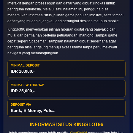
interaktif dengan proses login dan daftar yang dibuat ringkas untuk
pengguna Indonesia. Melalui satu halaman ini, pengguna bisa
menemukan informasi situs, pilihan game populer, info live, serta tombol
daftar yang mudah dijangkau dari perangkat desktop maupun mobile.
KingSlot96 menyediakan pilihan hiburan digital yang banyak dicari,
mulai dari permainan bertema petualangan, mahjong, sampai game
cepat seperti Spaceman. Tampilan halaman dibuat sederhana agar
pengguna bisa langsung menuju akses utama tanpa perlu melewati
navigasi yang membingungkan.
MINIMAL DEPOSIT
IDR 10,000,-
MINIMAL WITHDRAW
IDR 25,000,-
DEPOSIT VIA
Bank, E-Money, Pulsa
INFORMASI SITUS KINGSLOT96
Untuk pengalaman yang lebih praktis,
KingSlot96
menampilkan info live,