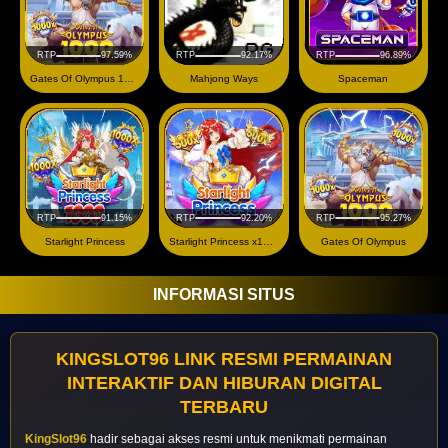
RTP
97.59%
RTP
92.17%
RTP
96.89%
Gates Of Olympus 1000
Mahjong Ways
Spaceman
RTP
91.15%
RTP
92.20%
RTP
95.27%
Starlight Princess
Starlight Princess x1000
Gates Of Olympus
INFORMASI SITUS
KINGSLOT96 LINK RESMI PERMAINAN
INTERAKTIF DAN HIBURAN DIGITAL
TERBARU
KingSlot96
hadir sebagai akses resmi untuk menikmati permainan