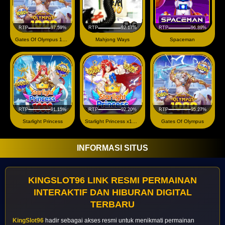
RTP
97.59%
RTP
92.17%
RTP
96.89%
Gates Of Olympus 1000
Mahjong Ways
Spaceman
RTP
91.15%
RTP
92.20%
RTP
95.27%
Starlight Princess
Starlight Princess x1000
Gates Of Olympus
INFORMASI SITUS
KINGSLOT96 LINK RESMI PERMAINAN
INTERAKTIF DAN HIBURAN DIGITAL
TERBARU
KingSlot96
hadir sebagai akses resmi untuk menikmati permainan