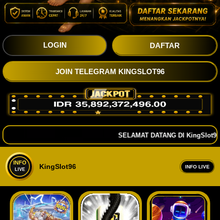
LOGIN
DAFTAR
JOIN TELEGRAM KINGSLOT96
SELAMAT DATANG DI KingSlot96 
KingSlot96
INFO LIVE