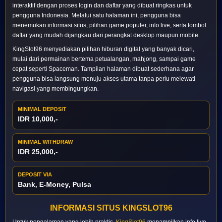
interaktif dengan proses login dan daftar yang dibuat ringkas untuk
pengguna Indonesia. Melalui satu halaman ini, pengguna bisa
menemukan informasi situs, pilihan game populer, info live, serta tombol
daftar yang mudah dijangkau dari perangkat desktop maupun mobile.
KingSlot96 menyediakan pilihan hiburan digital yang banyak dicari,
mulai dari permainan bertema petualangan, mahjong, sampai game
cepat seperti Spaceman. Tampilan halaman dibuat sederhana agar
pengguna bisa langsung menuju akses utama tanpa perlu melewati
navigasi yang membingungkan.
MINIMAL DEPOSIT
IDR 10,000,-
MINIMAL WITHDRAW
IDR 25,000,-
DEPOSIT VIA
Bank, E-Money, Pulsa
INFORMASI SITUS KINGSLOT96
Untuk pengalaman yang lebih praktis,
KingSlot96
menampilkan info live,