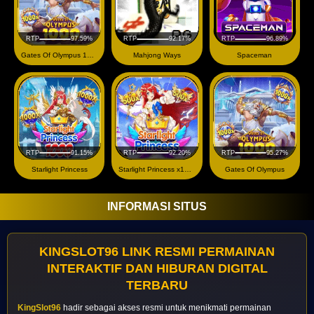
RTP
97.59%
RTP
92.17%
RTP
96.89%
Gates Of Olympus 1000
Mahjong Ways
Spaceman
RTP
91.15%
RTP
92.20%
RTP
95.27%
Starlight Princess
Starlight Princess x1000
Gates Of Olympus
INFORMASI SITUS
KINGSLOT96 LINK RESMI PERMAINAN
INTERAKTIF DAN HIBURAN DIGITAL
TERBARU
KingSlot96
hadir sebagai akses resmi untuk menikmati permainan