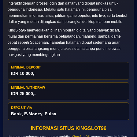
interaktif dengan proses login dan daftar yang dibuat ringkas untuk
pengguna Indonesia. Melalui satu halaman ini, pengguna bisa
menemukan informasi situs, pilihan game populer, info live, serta tombol
daftar yang mudah dijangkau dari perangkat desktop maupun mobile.
KingSlot96 menyediakan pilihan hiburan digital yang banyak dicari,
mulai dari permainan bertema petualangan, mahjong, sampai game
cepat seperti Spaceman. Tampilan halaman dibuat sederhana agar
pengguna bisa langsung menuju akses utama tanpa perlu melewati
navigasi yang membingungkan.
MINIMAL DEPOSIT
IDR 10,000,-
MINIMAL WITHDRAW
IDR 25,000,-
DEPOSIT VIA
Bank, E-Money, Pulsa
INFORMASI SITUS KINGSLOT96
Untuk pengalaman yang lebih praktis,
KingSlot96
menampilkan info live,