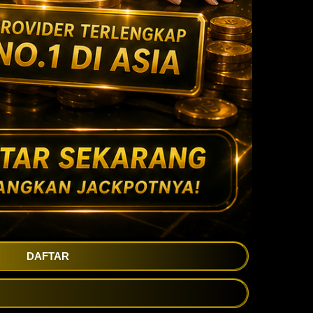
DAFTAR