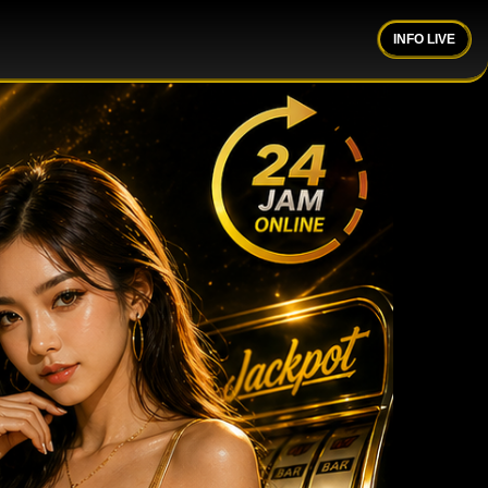
INFO LIVE