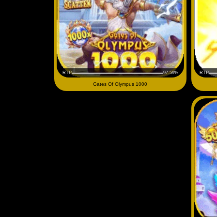
RTP
97.59%
RTP
Gates Of Olympus 1000