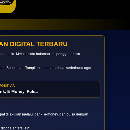
95.27%
AN DIGITAL TERBARU
Indonesia. Melalui satu halaman ini, pengguna bisa
eperti Spaceman. Tampilan halaman dibuat sederhana agar
POSIT VIA
nk, E-Money, Pulsa
dapat dilakukan melalui bank, e-money, dan pulsa dengan
dicoba antara lain: