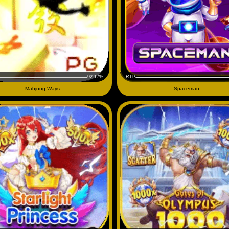
92.17%
RTP
Mahjong Ways
Spaceman