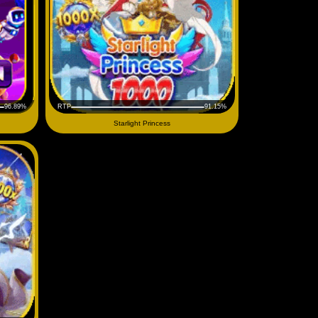
96.89%
RTP
91.15%
Starlight Princess