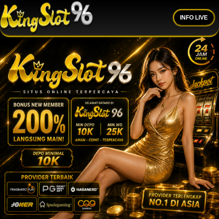
INFO LIVE