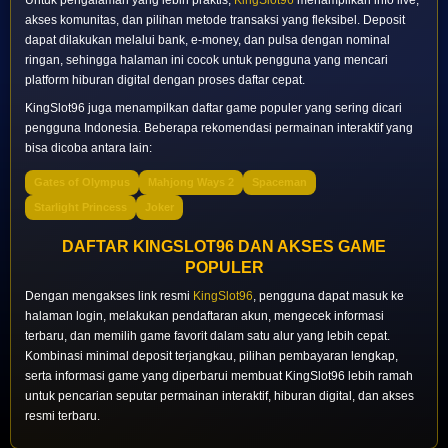
akses komunitas, dan pilihan metode transaksi yang fleksibel. Deposit
dapat dilakukan melalui bank, e-money, dan pulsa dengan nominal
ringan, sehingga halaman ini cocok untuk pengguna yang mencari
platform hiburan digital dengan proses daftar cepat.
KingSlot96 juga menampilkan daftar game populer yang sering dicari
pengguna Indonesia. Beberapa rekomendasi permainan interaktif yang
bisa dicoba antara lain:
Gates of Olympus
Mahjong Ways 2
Spaceman
Starlight Princess
Joker
DAFTAR KINGSLOT96 DAN AKSES GAME
POPULER
Dengan mengakses link resmi
KingSlot96
, pengguna dapat masuk ke
halaman login, melakukan pendaftaran akun, mengecek informasi
terbaru, dan memilih game favorit dalam satu alur yang lebih cepat.
Kombinasi minimal deposit terjangkau, pilihan pembayaran lengkap,
serta informasi game yang diperbarui membuat KingSlot96 lebih ramah
untuk pencarian seputar permainan interaktif, hiburan digital, dan akses
resmi terbaru.