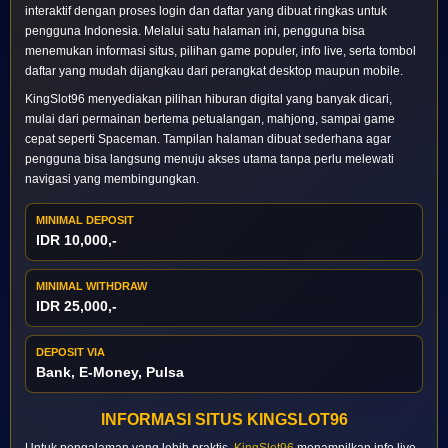
interaktif dengan proses login dan daftar yang dibuat ringkas untuk
pengguna Indonesia. Melalui satu halaman ini, pengguna bisa
menemukan informasi situs, pilihan game populer, info live, serta tombol
daftar yang mudah dijangkau dari perangkat desktop maupun mobile.
KingSlot96 menyediakan pilihan hiburan digital yang banyak dicari,
mulai dari permainan bertema petualangan, mahjong, sampai game
cepat seperti Spaceman. Tampilan halaman dibuat sederhana agar
pengguna bisa langsung menuju akses utama tanpa perlu melewati
navigasi yang membingungkan.
MINIMAL DEPOSIT
IDR 10,000,-
MINIMAL WITHDRAW
IDR 25,000,-
DEPOSIT VIA
Bank, E-Money, Pulsa
INFORMASI SITUS KINGSLOT96
Untuk pengalaman yang lebih praktis,
KingSlot96
menampilkan info live,