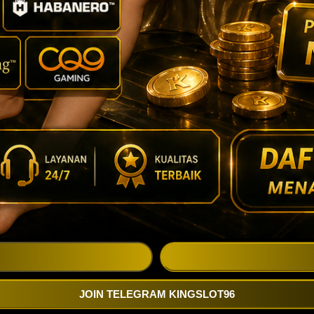
JOIN TELEGRAM KINGSLOT96