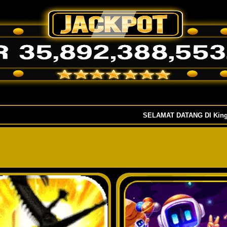
SELAMAT DATANG DI KingSlot96 ! GAS KAN TERUS BOSS