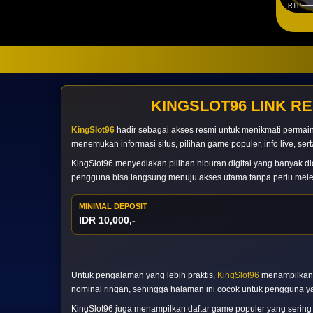
RTP
KINGSLOT96 LINK R
KingSlot96
hadir sebagai akses resmi untuk menikmati permaina
menemukan informasi situs, pilihan game populer, info live, s
KingSlot96 menyediakan pilihan hiburan digital yang banyak 
pengguna bisa langsung menuju akses utama tanpa perlu mel
MINIMAL DEPOSIT
IDR 10,000,-
Untuk pengalaman yang lebih praktis,
KingSlot96
menampilkan i
nominal ringan, sehingga halaman ini cocok untuk pengguna yan
KingSlot96 juga menampilkan daftar game populer yang sering 