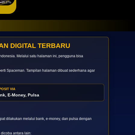
95.27%
AN DIGITAL TERBARU
Indonesia. Melalui satu halaman ini, pengguna bisa
eperti Spaceman. Tampilan halaman dibuat sederhana agar
POSIT VIA
nk, E-Money, Pulsa
dapat dilakukan melalui bank, e-money, dan pulsa dengan
dicoba antara lain: