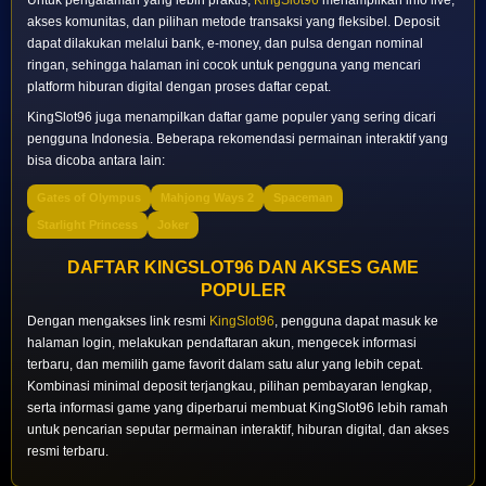
akses komunitas, dan pilihan metode transaksi yang fleksibel. Deposit
dapat dilakukan melalui bank, e-money, dan pulsa dengan nominal
ringan, sehingga halaman ini cocok untuk pengguna yang mencari
platform hiburan digital dengan proses daftar cepat.
KingSlot96 juga menampilkan daftar game populer yang sering dicari
pengguna Indonesia. Beberapa rekomendasi permainan interaktif yang
bisa dicoba antara lain:
Gates of Olympus
Mahjong Ways 2
Spaceman
Starlight Princess
Joker
DAFTAR KINGSLOT96 DAN AKSES GAME
POPULER
Dengan mengakses link resmi
KingSlot96
, pengguna dapat masuk ke
halaman login, melakukan pendaftaran akun, mengecek informasi
terbaru, dan memilih game favorit dalam satu alur yang lebih cepat.
Kombinasi minimal deposit terjangkau, pilihan pembayaran lengkap,
serta informasi game yang diperbarui membuat KingSlot96 lebih ramah
untuk pencarian seputar permainan interaktif, hiburan digital, dan akses
resmi terbaru.