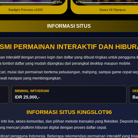
92.20%
RTP
Starlight Princess x1000
Gates Of Olympus
INFORMASI SITUS
ESMI PERMAINAN INTERAKTIF DAN HIBUR
n interaktif dengan proses login dan daftar yang dibuat ringkas untuk pengguna 
erta tombol daftar yang mudah dijangkau dari perangkat desktop maupun mobile.
dicari, mulai dari permainan bertema petualangan, mahjong, sampai game cepat s
ewati navigasi yang membingungkan.
MINIMAL WITHDRAW
DE
IDR 25,000,-
Ba
INFORMASI SITUS KINGSLOT96
nfo live, akses komunitas, dan pilihan metode transaksi yang fleksibel. Deposit 
g mencari platform hiburan digital dengan proses daftar cepat.
dicari pengguna Indonesia. Beberapa rekomendasi permainan interaktif yang bisa 