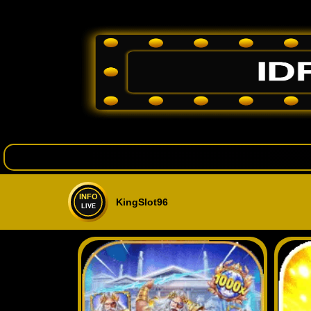
KingSlot96