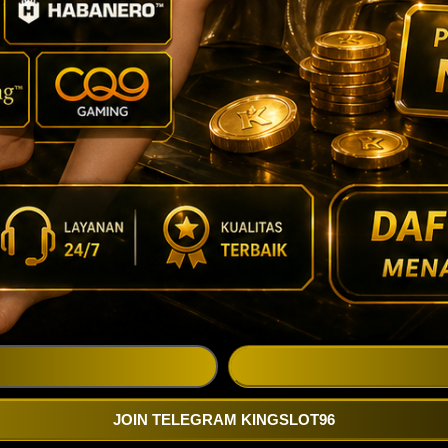
JOIN TELEGRAM KINGSLOT96