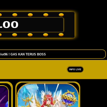
INFO LIVE