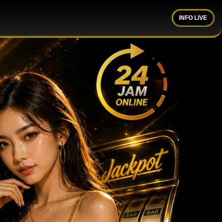
INFO LIVE