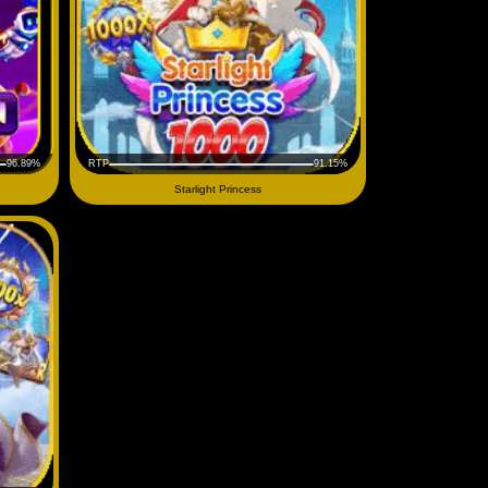
96.89%
RTP
91.15%
Starlight Princess