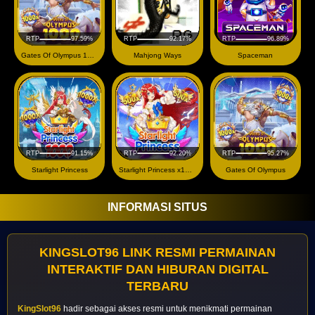
RTP
97.59%
RTP
92.17%
RTP
96.89%
Gates Of Olympus 1000
Mahjong Ways
Spaceman
RTP
91.15%
RTP
92.20%
RTP
95.27%
Starlight Princess
Starlight Princess x1000
Gates Of Olympus
INFORMASI SITUS
KINGSLOT96 LINK RESMI PERMAINAN
INTERAKTIF DAN HIBURAN DIGITAL
TERBARU
KingSlot96
hadir sebagai akses resmi untuk menikmati permainan