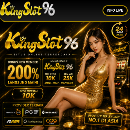
INFO LIVE