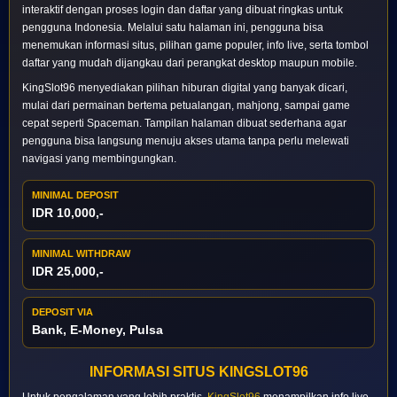
interaktif dengan proses login dan daftar yang dibuat ringkas untuk
pengguna Indonesia. Melalui satu halaman ini, pengguna bisa
menemukan informasi situs, pilihan game populer, info live, serta tombol
daftar yang mudah dijangkau dari perangkat desktop maupun mobile.
KingSlot96 menyediakan pilihan hiburan digital yang banyak dicari,
mulai dari permainan bertema petualangan, mahjong, sampai game
cepat seperti Spaceman. Tampilan halaman dibuat sederhana agar
pengguna bisa langsung menuju akses utama tanpa perlu melewati
navigasi yang membingungkan.
MINIMAL DEPOSIT
IDR 10,000,-
MINIMAL WITHDRAW
IDR 25,000,-
DEPOSIT VIA
Bank, E-Money, Pulsa
INFORMASI SITUS KINGSLOT96
Untuk pengalaman yang lebih praktis,
KingSlot96
menampilkan info live,