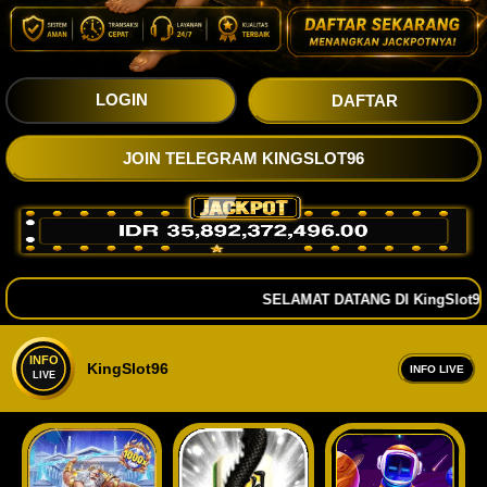
LOGIN
DAFTAR
JOIN TELEGRAM KINGSLOT96
SELAMAT DATANG DI KingSlot96 
KingSlot96
INFO LIVE